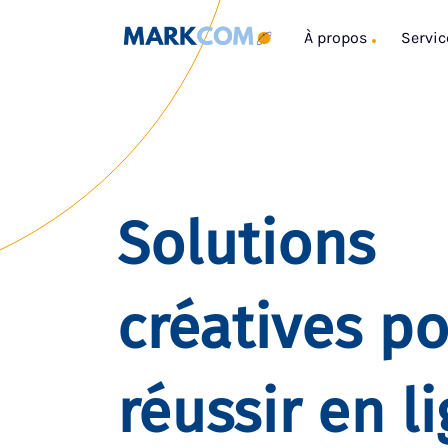
À propos
Servic
Solutions
créatives p
réussir en l