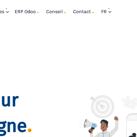
es
ERP Odoo
Conseil
Contact
FR
our
igne