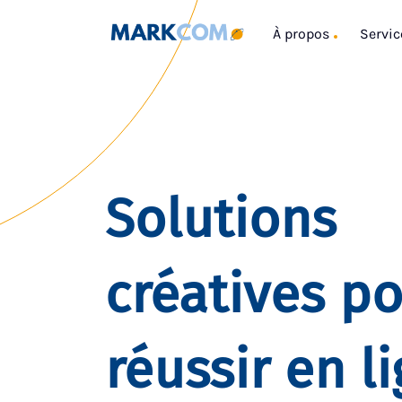
À propos
Servic
Solutions
créatives p
réussir en l