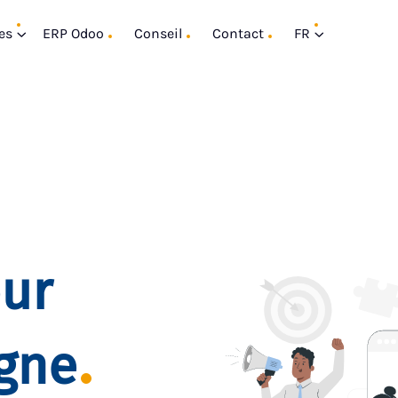
es
ERP Odoo
Conseil
Contact
FR
our
igne