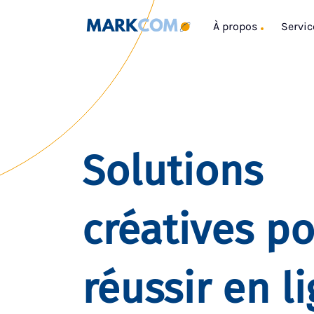
À propos
Servic
Solutions
créatives p
réussir en l