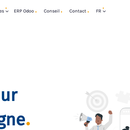
es
ERP Odoo
Conseil
Contact
FR
our
igne