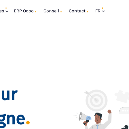
es
ERP Odoo
Conseil
Contact
FR
our
igne