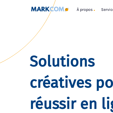
À propos
Servic
Solutions
créatives p
réussir en l