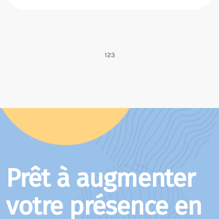
1
2
3
Prêt à augmenter
votre présence en